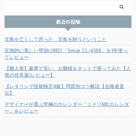
最近の投稿
文鳥を亡くして思った、文鳥を飼うということ
圧倒的に美しい壁掛け時計「Smuk CL-4168」を1年使っ
てレビュー
【雛人形】豪華で安い、お雛様をネットで買ってみた【人
形の伏見屋/レビュー】
【レタリング技能検定4級】問題別コツ解説【合格者直
伝】
デザイナーが選ぶ究極のカレンダー「ミドリMDカレンダ
ー」をレビュー