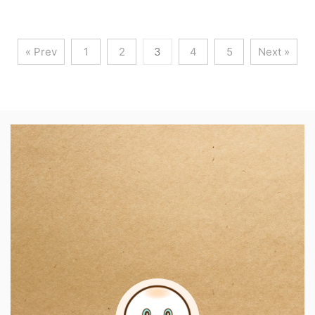
« Prev
1
2
3
4
5
Next »