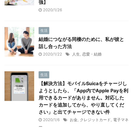
強】
2020/1/26
生活
結婚につながる同棲のために、私が彼と
話し合った方法
2020/1/22
人生
,
恋愛・結婚
生活
【解決方法】モバイルSuicaをチャージし
ようとしたら、「App内でApple Payを利
用できるカードがありません。対応した
カードを追加してから、やり直してくだ
さい」と出てチャージできない件
2020/1/6
お金
,
クレジットカード
,
電子マネ
ー