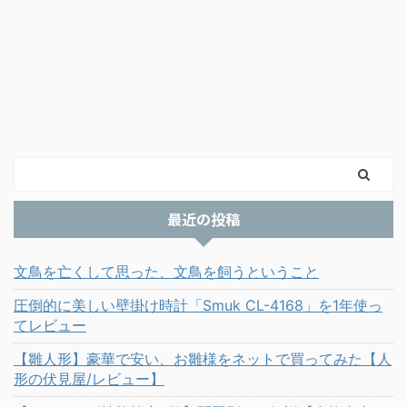
最近の投稿
文鳥を亡くして思った、文鳥を飼うということ
圧倒的に美しい壁掛け時計「Smuk CL-4168」を1年使っ
てレビュー
【雛人形】豪華で安い、お雛様をネットで買ってみた【人
形の伏見屋/レビュー】