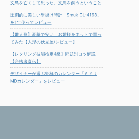
文鳥を亡くして思った、文鳥を飼うということ
圧倒的に美しい壁掛け時計「Smuk CL-4168」
を1年使ってレビュー
【雛人形】豪華で安い、お雛様をネットで買っ
てみた【人形の伏見屋/レビュー】
【レタリング技能検定4級】問題別コツ解説
【合格者直伝】
デザイナーが選ぶ究極のカレンダー「ミドリ
MDカレンダー」をレビュー