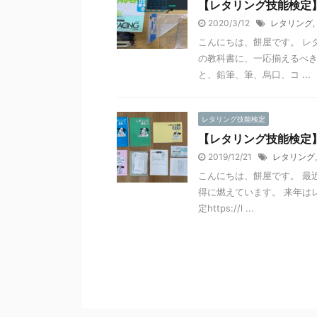
【レタリング技能検定
2020/3/12
レタリング
,
こんにちは、餅屋です。 レ
の教科書に、一応揃えるべき
と、鉛筆、筆、烏口、コ ...
レタリング技能検定
【レタリング技能検定
2019/12/21
レタリング
こんにちは、餅屋です。 最
得に燃えています。 来年は
定https://l ...