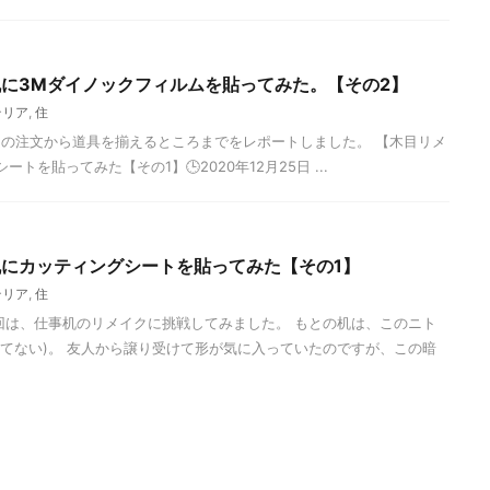
机に3Mダイノックフィルムを貼ってみた。【その2】
テリア
,
住
の注文から道具を揃えるところまでをレポートしました。 【木目リメ
を貼ってみた【その1】🕒️2020年12月25日 ...
机にカッティングシートを貼ってみた【その1】
テリア
,
住
回は、仕事机のリメイクに挑戦してみました。 もとの机は、このニト
ってない)。 友人から譲り受けて形が気に入っていたのですが、この暗