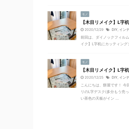
モノ
【木目リメイク】L字
2020/12/29
DIY
,
イン
前回は、ダイノックフィルム
イク】L字机にカッティングシート
モノ
【木目リメイク】L字
2020/12/25
DIY
,
イン
こんにちは、餅屋です！ 今
リのL字デスク(多分もう売
い茶色の天板がイン ...