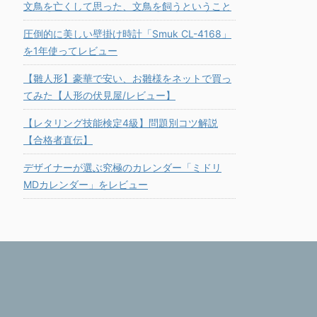
文鳥を亡くして思った、文鳥を飼うということ
圧倒的に美しい壁掛け時計「Smuk CL-4168」
を1年使ってレビュー
【雛人形】豪華で安い、お雛様をネットで買っ
てみた【人形の伏見屋/レビュー】
【レタリング技能検定4級】問題別コツ解説
【合格者直伝】
デザイナーが選ぶ究極のカレンダー「ミドリ
MDカレンダー」をレビュー